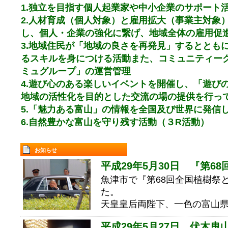
1.独立を目指す個人起業家や中小企業のサポート
2.人材育成（個人対象）と雇用拡大（事業主対象
し、個人・企業の強化に繋げ、地域全体の雇用促
3.地域住民が「地域の良さを再発見」するととも
るスキルを身につける活動また、コミュニティーグ
ミュグループ」の運営管理
4.遊び心のある楽しいイベントを開催し、「遊び
地域の活性化を目的とした交流の場の提供を行っ
5.「魅力ある富山」の情報を全国及び世界に発信
6.自然豊かな富山を守り残す活動（３R活動）
お知らせ
平成29年5月30日 『第68
魚津市で『第68回全国植樹祭と
た。
天皇皇后両陛下、一色の富山
平成29年5月27日 伏木曳